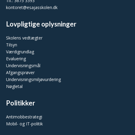
Tlf.: 3675 3393
kontoret@esajasskolen.dk
Lovpligtige oplysninger
Skolens vedtægter
Tilsyn
Værdigrundlag
Evaluering
Undervisningsmål
Afgangsprøver
Undervisningsmiljøvurdering
Nøgletal
Politikker
Antimobbestrategi
Mobil- og IT-politik