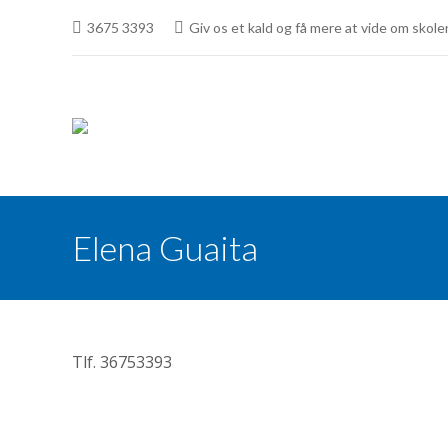
3675 3393
Giv os et kald og få mere at vide om skole
Elena Guaita
Tlf. 36753393