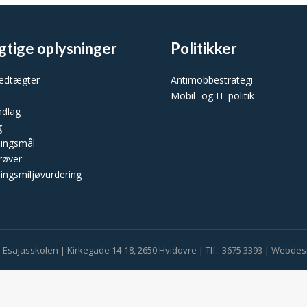
gtige oplysninger
Politikker
vedtægter
Antimobbestrategi
Mobil- og IT-politik
ndlag
g
ningsmål
røver
ingsmiljøvurdering
 Esajasskolen | Kirkegade 14-18, 2650 Hvidovre | Tlf.: 3675 3393 | Webdes