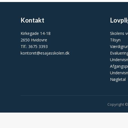
Kontakt
Lovpli
Kirkegade 14-18
Skolens 
2650 Hvidovre
Tilsyn
Tlf.: 3675 3393
Værdigru
kontoret@esajasskolen.dk
Evaluerin
Undervis
Afgangsp
Undervisn
Nøgletal
Copyright ©